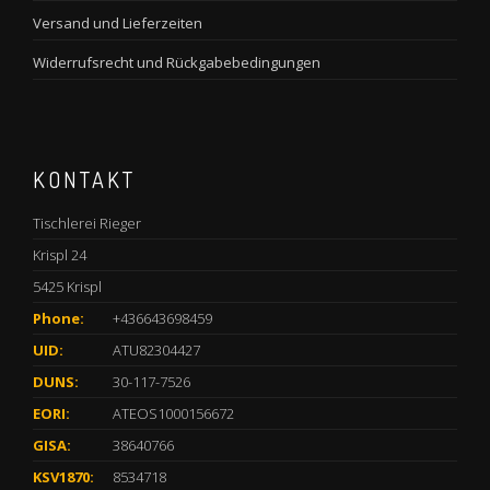
Versand und Lieferzeiten
Widerrufsrecht und Rückgabebedingungen
KONTAKT
Tischlerei Rieger
Krispl 24
5425 Krispl
Phone:
+436643698459
UID:
ATU82304427
DUNS:
30-117-7526
EORI:
ATEOS1000156672
GISA:
38640766
KSV1870:
8534718