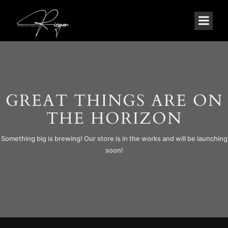
GREAT THINGS ARE ON
THE HORIZON
Something big is brewing! Our store is in the works and will be launching
soon!