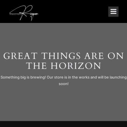
GREAT THINGS ARE ON
THE HORIZON
Something big is brewing! Our store is in the works and will be launching
soon!