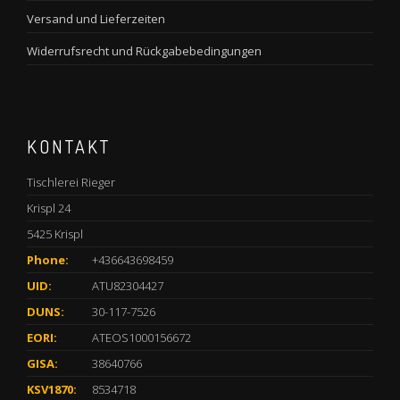
Versand und Lieferzeiten
Widerrufsrecht und Rückgabebedingungen
KONTAKT
Tischlerei Rieger
Krispl 24
5425 Krispl
Phone:
+436643698459
UID:
ATU82304427
DUNS:
30-117-7526
EORI:
ATEOS1000156672
GISA:
38640766
KSV1870:
8534718