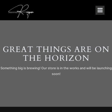
GREAT THINGS ARE ON
THE HORIZON
Something big is brewing! Our store is in the works and will be launching
soon!