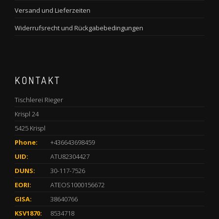
Versand und Lieferzeiten
Widerrufsrecht und Rückgabebedingungen
KONTAKT
Tischlerei Rieger
Krispl 24
5425 Krispl
Phone:
+436643698459
UID:
ATU82304427
DUNS:
30-117-7526
EORI:
ATEOS1000156672
GISA:
38640766
KSV1870:
8534718