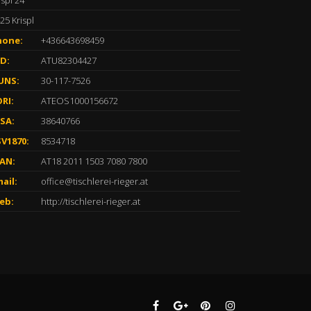
ispl 24
25 Krispl
hone:
+436643698459
D:
ATU82304427
UNS:
30-117-7526
RI:
ATEOS1000156672
SA:
38640766
V1870:
8534718
BAN:
AT18 2011 1503 7080 7800
ail:
office@tischlerei-rieger.at
eb:
http://tischlerei-rieger.at