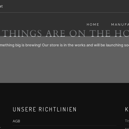
at
HOME
MANUF
 THINGS ARE ON THE H
mething big is brewing! Our store is in the works and will be launching so
UNSERE RICHTLINIEN
K
Ti
AGB
t