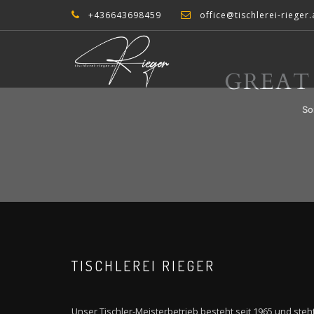
+436643698459
office@tischlerei-rieger.
GREAT
So
TISCHLEREI RIEGER
Unser Tischler-Meisterbetrieb besteht seit 1965 und steh