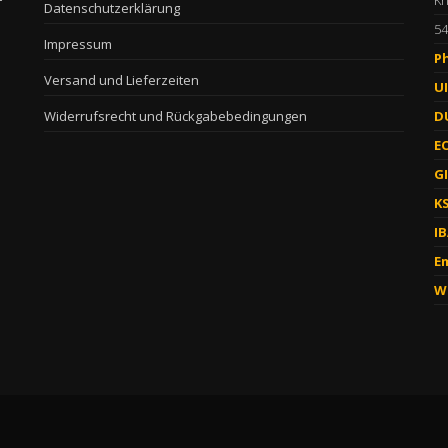
Kr
Datenschutzerklärung
54
Impressum
P
Versand und Lieferzeiten
UI
Widerrufsrecht und Rückgabebedingungen
D
EO
GI
KS
I
Em
W